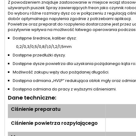
Z powodzeniem znajduje zastosowanie w miejsce wciąż stoso
używanych puszek Spray zawierających freon jako czynnik roboc
Do wyboru różne rozmiary dysz co w połączeniu z regulacją ciśn
dobór optymalnego napylenia zgodnie z potrzebami aplikacji.
Powietrze oraz preparat do rozpylenia dostarczane jest przez u
pozytywnie wpływa na możliwość łatwego operowania podczas 
Dostępne średnice, kaliber dysz:
0,2/0,3/0,5/0,8/1,0/1,2/1,5mm
Dostępne przedłużki dyszy.
Dostępne dysze powietrza dla uzyskania pożądanego kąta roz
Możliwość zakupu węży duo pożądanej długości.
Dostępna odmiana
„HVLP“ redukująca obłok mgły oraz odmiana
Dostępna odmiana do pracy z wyższymi ciśnieniami.
Dane techniczne:
Ciśnienie preparatu
Ciśnienie powietrza rozpylającego