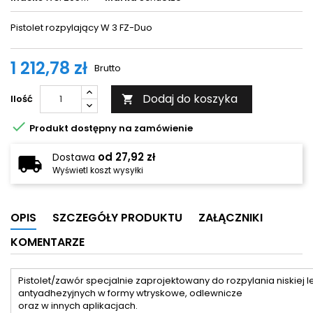
Pistolet rozpylający W 3 FZ-Duo
1 212,78 zł
Brutto
Dodaj do koszyka
Ilość


Produkt dostępny na zamówienie
od 27,92 zł
Dostawa
Wyświetl koszt wysyłki
OPIS
SZCZEGÓŁY PRODUKTU
ZAŁĄCZNIKI
KOMENTARZE
Pistolet/zawór specjalnie zaprojektowany do rozpylania niskiej 
antyadhezyjnych w formy wtryskowe, odlewnicze
oraz w innych aplikacjach.