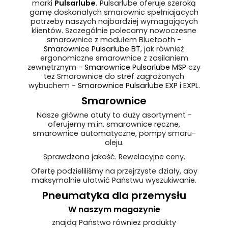
marki
Pulsarlube
.
Pulsarlube oferuje szeroką
gamę doskonałych smarownic spełniających
potrzeby naszych najbardziej wymagających
klientów. Szczególnie polecamy nowoczesne
smarownice z modułem Bluetooth -
Smarownice Pulsarlube BT
, jak również
ergonomiczne smarownice z zasilaniem
zewnętrznym -
Smarownice Pulsarlube MSP
czy
też Smarownice do stref zagrożonych
wybuchem -
Smarownice Pulsarlube EXP i EXPL
.
Smarownice
Nasze główne atuty to duży asortyment -
oferujemy m.in. smarownice ręczne,
smarownice automatyczne, pompy smaru-
oleju.
Sprawdzona jakość. Rewelacyjne ceny.
Ofertę podzieliliśmy na przejrzyste działy, aby
maksymalnie ułatwić Państwu wyszukiwanie.
Pneumatyka dla przemysłu
W naszym magazynie
znajdą Państwo również produkty