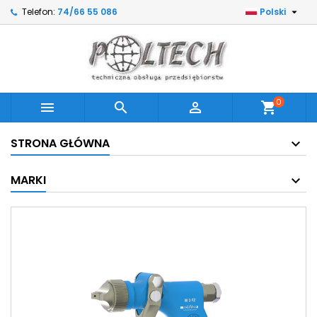

Telefon:
74/66 55 086
Polski
0



shopping_cart
STRONA GŁÓWNA
MARKI