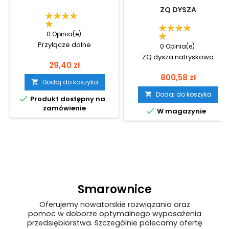
ZQ DYSZA
0 Opinia(e)
Przyłącze dolne
0 Opinia(e)
ZQ dysza natryskowa
Cena
29,40 zł
Cena
800,58 zł
Dodaj do koszyka

Dodaj do koszyka


Produkt dostępny na
zamówienie

W magazynie
Smarownice
Oferujemy nowatorskie rozwiązania oraz
pomoc w doborze optymalnego wyposażenia
przedsiębiorstwa. Szczególnie polecamy ofertę