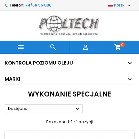

Telefon:
74/66 55 086
Polski
0



shopping_cart
KONTROLA POZIOMU OLEJU
MARKI
WYKONANIE SPECJALNE

Dostępne
Pokazano 1-1 z 1 pozycji