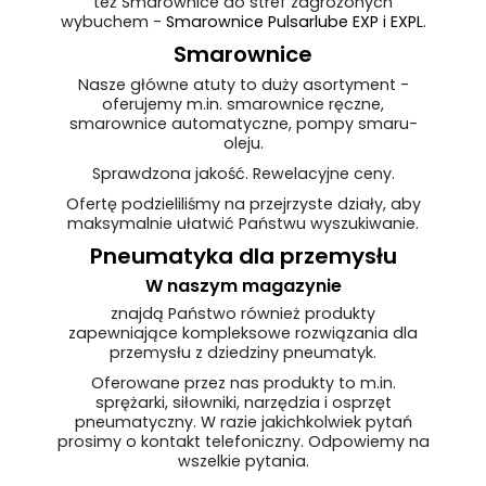
też Smarownice do stref zagrożonych
wybuchem -
Smarownice Pulsarlube EXP i EXPL
.
Smarownice
Nasze główne atuty to duży asortyment -
oferujemy m.in. smarownice ręczne,
smarownice automatyczne, pompy smaru-
oleju.
Sprawdzona jakość. Rewelacyjne ceny.
Ofertę podzieliliśmy na przejrzyste działy, aby
maksymalnie ułatwić Państwu wyszukiwanie.
Pneumatyka dla przemysłu
W naszym magazynie
znajdą Państwo również produkty
zapewniające kompleksowe rozwiązania dla
przemysłu z dziedziny pneumatyk.
Oferowane przez nas produkty to m.in.
sprężarki, siłowniki, narzędzia i osprzęt
pneumatyczny. W razie jakichkolwiek pytań
prosimy o kontakt telefoniczny. Odpowiemy na
wszelkie pytania.