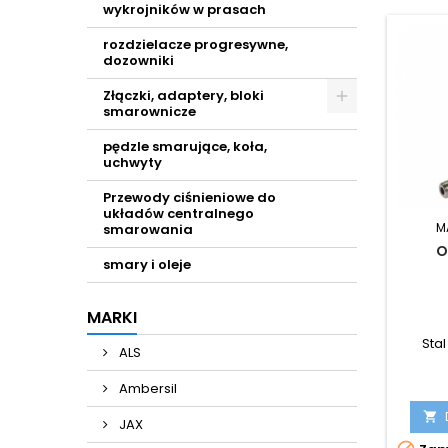
wykrojników w prasach
rozdzielacze progresywne,
dozowniki
Złączki, adaptery, bloki
smarownicze
pędzle smarujące, koła,
uchwyty
Przewody ciśnieniowe do
układów centralnego
M
smarowania
O
smary i oleje
MARKI
Sta
ALS
Ambersil

JAX