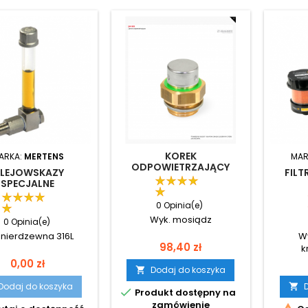
KOREK
ARKA:
MERTENS
MAR
ODPOWIETRZAJĄCY
LEJOWSKAZY
FIL
SPECJALNE
0 Opinia(e)
Wyk. mosiądz
0 Opinia(e)
l nierdzewna 316L
Wy
Cena
98,40 zł
k
Cena
0,00 zł
Dodaj do koszyka

Dodaj do koszyka


Produkt dostępny na
zamówienie