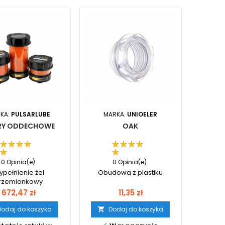
KA:
PULSARLUBE
MARKA:
UNIOELER
TRY ODDECHOWE
OAK
0 Opinia(e)
0 Opinia(e)
pełnienie żel
Obudowa z plastiku
rzemionkowy
Cena
Cena
672,47 zł
11,35 zł
Dodaj do koszyka
Dodaj do koszyka
