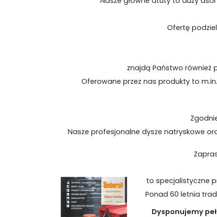
Nasze główne atuty to duży aso
Ofertę podziel
znajdą Państwo również 
Oferowane przez nas produkty to m.in. 
Zgodnie
Nasze profesjonalne dysze natryskowe ora
Zapras
to specjalistyczne 
Ponad 60 letnia trad
Dysponujemy pełn