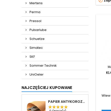

Zapy
Mertens
Perma
Pressol
Pulsarlube
Schuetze
Simatec
SKF
Sommer Technik
M
KL
UniOeler
NAJCZĘŚCIEJ KUPOWANE
Wlew 
PAPIER ANTYKOROZYJNY
0 Opinia(e)