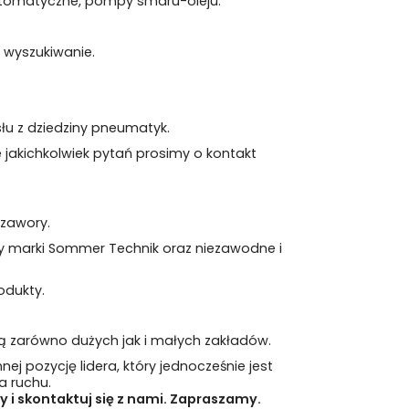
utomatyczne, pompy smaru-oleju.
u wyszukiwanie.
u z dziedziny pneumatyk.
e jakichkolwiek pytań prosimy o kontakt
 zawory.
ty marki Sommer Technik oraz niezawodne i
odukty.
ią zarówno dużych jak i małych zakładów.
ej pozycję lidera, który jednocześnie jest
a ruchu.
y i skontaktuj się z nami. Zapraszamy.