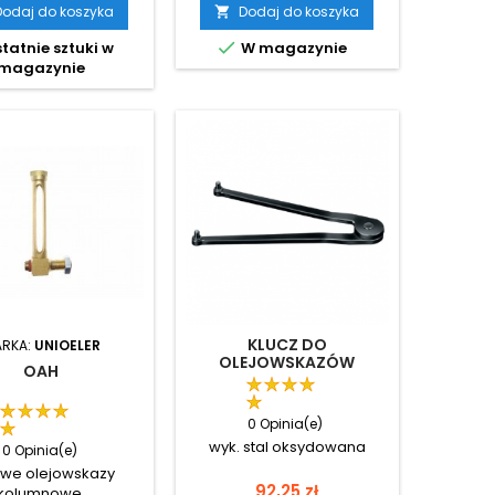
Dodaj do koszyka
Dodaj do koszyka


tatnie sztuki w
W magazynie
magazynie
KLUCZ DO
RKA:
UNIOELER
OLEJOWSKAZÓW
OAH
OCZKOWYCH
0 Opinia(e)
wyk. stal oksydowana
0 Opinia(e)
owe olejowskazy
Cena
92,25 zł
kolumnowe.