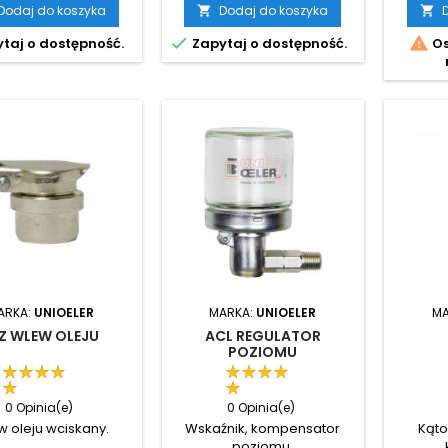
Dodaj do koszyka
Dodaj do koszyka




taj o dostępność.
Zapytaj o dostępność.
Os
ARKA:
UNIOELER
MARKA:
UNIOELER
MA
Z WLEW OLEJU
ACL REGULATOR
POZIOMU
0 Opinia(e)
0 Opinia(e)
 oleju wciskany.
Wskaźnik, kompensator
Kąt
poziomu.