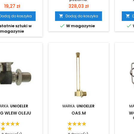
Cena
Cena
19,27 zł
328,03 zł
Dodaj do koszyka
Dodaj do koszyka




tatnie sztuki w
W magazynie
magazynie
ARKA:
UNIOELER
MARKA:
UNIOELER
MA
G WLEW OLEJU
OAS.M
W