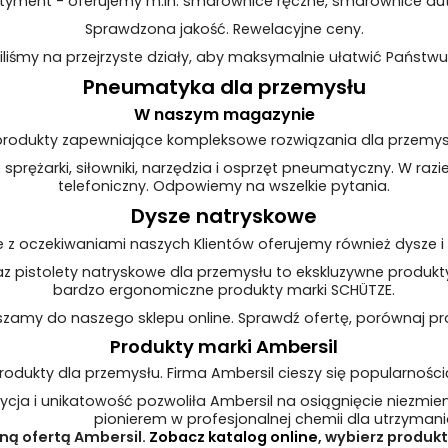
rtyment - oferujemy m.in. smarownice ręczne, smarownice a
Sprawdzona jakość. Rewelacyjne ceny.
iliśmy na przejrzyste działy, aby maksymalnie ułatwić Państw
Pneumatyka dla przemysłu
W naszym magazynie
produkty zapewniające kompleksowe rozwiązania dla przemysł
sprężarki, siłowniki, narzędzia i osprzęt pneumatyczny. W razi
telefoniczny. Odpowiemy na wszelkie pytania.
Dysze natryskowe
 z oczekiwaniami naszych Klientów oferujemy również dysze i
z pistolety natryskowe dla przemysłu to ekskluzywne produk
bardzo ergonomiczne produkty marki SCHÜTZE.
zamy do naszego sklepu online. Sprawdź ofertę, porównaj pr
Produkty marki Ambersil
produkty dla przemysłu. Firma Ambersil cieszy się popularnośc
ycja i unikatowość pozwoliła Ambersil na osiągnięcie niezmienn
pionierem w profesjonalnej chemii dla utrzymani
ą ofertą Ambersil.
Zobacz katalog online
, wybierz produkt