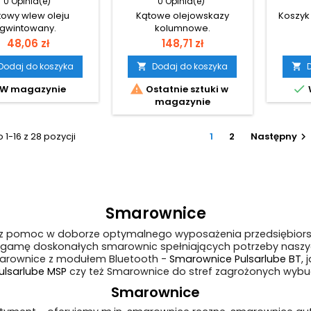
0 Opinia(e)
0 Opinia(e)
towy wlew oleju
Kątowe olejowskazy
Koszyk
gwintowany.
kolumnowe.
Cena
Cena
48,06 zł
148,71 zł
Dodaj do koszyka
Dodaj do koszyka




W magazynie
Ostatnie sztuki w
magazynie
1-16 z 28 pozycji
1
2
Następny

Smarownice
az pomoc w doborze optymalnego wyposażenia przedsiębiorst
ą gamę doskonałych smarownic spełniających potrzeby naszy
arownice z modułem Bluetooth -
Smarownice Pulsarlube BT
,
lsarlube MSP
czy też Smarownice do stref zagrożonych wyb
Smarownice