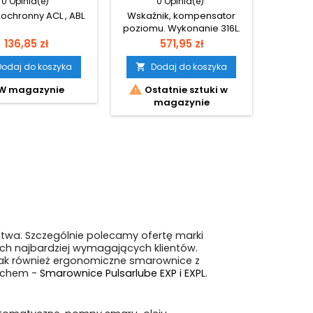
0 Opinia(e)
0 Opinia(e)
 ochronny ACL , ABL
Wskaźnik, kompensator
poziomu. Wykonanie 316L.
Komplet z koszykiem
Cena
Cena
136,85 zł
571,95 zł
ochronnym.
Dodaj do koszyka
Dodaj do koszyka


W magazynie
Ostatnie sztuki w
magazynie
wa. Szczególnie polecamy ofertę marki
ch najbardziej wymagających klientów.
 jak również ergonomiczne smarownice z
uchem -
Smarownice Pulsarlube EXP i EXPL
.