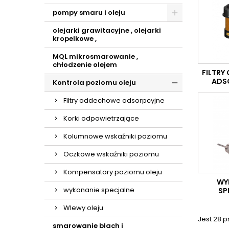
pompy smaru i oleju
olejarki grawitacyjne , olejarki
kropelkowe ,
MQL mikrosmarowanie ,
chłodzenie olejem
FILTR
ADS
Kontrola poziomu oleju
Filtry oddechowe adsorpcyjne
Korki odpowietrzające
Kolumnowe wskaźniki poziomu
Oczkowe wskaźniki poziomu
Kompensatory poziomu oleju
WY
wykonanie specjalne
SP
Wlewy oleju
Jest 28 
smarowanie blach i