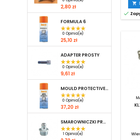

Cena
2,80 zł

Zapy
FORMULA 6
0 Opinia(e)
Cena
25,10 zł
ADAPTER PROSTY
0 Opinia(e)
Cena
9,61 zł
MOULD PROTECTIVE GREEN
M
0 Opinia(e)
KL
Cena
37,20 zł
SMAROWNICZKI PROSTE H1
Wlew
1 Opinia(e)