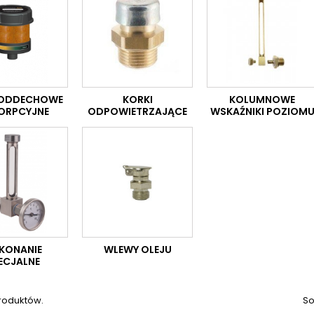
Y ODDECHOWE
KORKI
KOLUMNOWE
ORPCYJNE
ODPOWIETRZAJĄCE
WSKAŹNIKI POZIOM
KONANIE
WLEWY OLEJU
ECJALNE
produktów.
So