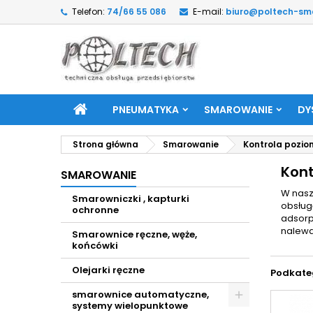
Telefon:
74/66 55 086
E-mail:
biuro@poltech-sm
PNEUMATYKA
SMAROWANIE
DY
Strona główna
Smarowanie
Kontrola pozio
Kont
SMAROWANIE
W nasz
Smarowniczki , kapturki
obsługę
ochronne
adsorp
nalewaki
Smarownice ręczne, węże,
końcówki
Olejarki ręczne
Podkate
smarownice automatyczne,
systemy wielopunktowe