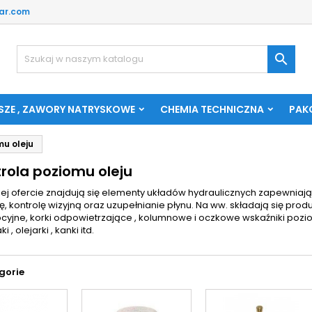
ar.com

SZE , ZAWORY NATRYSKOWE
CHEMIA TECHNICZNA
PAK
mu oleju
rola poziomu oleju
ej ofercie znajdują się elementy układów hydraulicznych zapewniaj
, kontrolę wizyjną oraz uzupełnianie płynu. Na ww. składają się produk
cyjne, korki odpowietrzające , kolumnowe i oczkowe wskaźniki poz
 , olejarki , kanki itd.
gorie