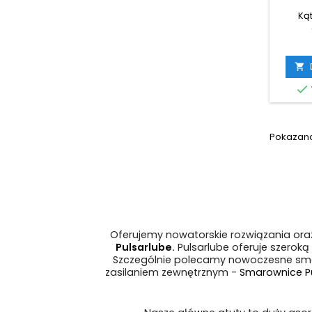
Ką


Pokazano 
Oferujemy nowatorskie rozwiązania or
Pulsarlube
.
Pulsarlube oferuje szerok
Szczególnie polecamy nowoczesne sm
zasilaniem zewnętrznym -
Smarownice Pu