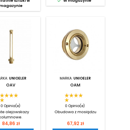

tatnie sztuki w
W magazynie
magazynie
RKA:
UNIOELER
MARKA:
UNIOELER
OAV
OAM
0 Opinia(e)
0 Opinia(e)
ste olejowskazy
Obudowa z mosiądzu
kolumnowe.
Cena
Cena
84,86 zł
67,92 zł