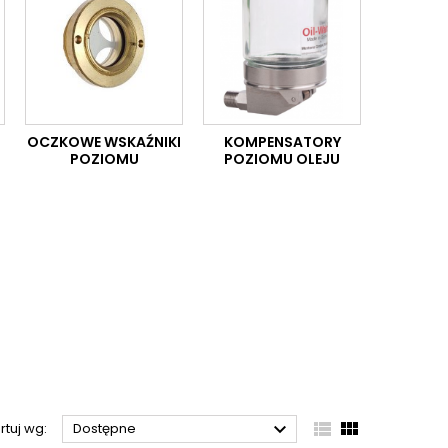
OCZKOWE WSKAŹNIKI
KOMPENSATORY
U
POZIOMU
POZIOMU OLEJU



rtuj wg:
Dostępne