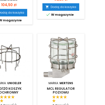
Cena
104,50 zł
Dodaj do koszyka

Dodaj do koszyka

W magazynie
W magazynie
RKA:
UNIOELER
MARKA:
MERTENS
G120 KOSZYK
MCL REGULATOR
OCHRONNY
POZIOMU