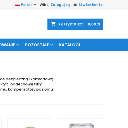

Polski
Witaj,
Zaloguj się
lub
Stwórz konto
shopping_cart
Koszyk:
0
szt. - 0,00 zł
OWANIE
POZOSTAŁE
KATALOGI
ące bezpieczną i komfortową
ty tj. oddechowe filtry
iomu, kompensatory poziomu ,