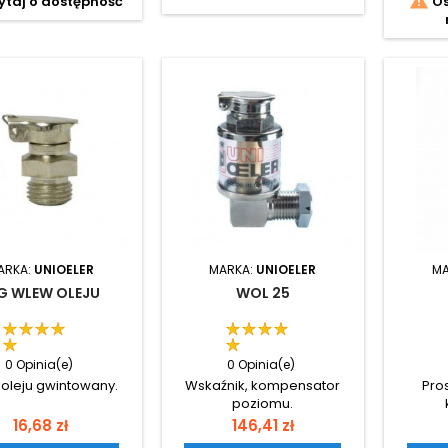

taj o dostępność
Os
ARKA:
UNIOELER
MARKA:
UNIOELER
MA
G WLEW OLEJU
WOL 25
0 Opinia(e)
0 Opinia(e)
oleju gwintowany.
Wskaźnik, kompensator
Pro
poziomu.
Cena
Cena
16,68 zł
146,41 zł