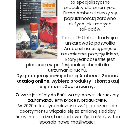
to specjalistyczne
produkty dla przemysłu.
Firma Ambersil cieszy się
popularnością zarówno
dużych jak i małych
zakładów.
Ponad 60 letnia tradycja i
unikatowość pozwoliła
Ambersil na osiągnięcie
niezmiennej pozycję lidera,
który jednocześnie jest
pionierem w profesjonalnej chemii dla
utrzymania ruchu.
Dysponujemy pełną ofertą Ambersil.
Zobacz
katalog online
, wybierz produkty i skontaktuj
się z nami. Zapraszamy.
Zawsze jesteśmy do Państwa dyspozycji, doradzimy,
zautomatyzujemy procesy produkcyjne.
W 2020 roku dynamiczny rozwój i poszerzanie
asortymentu wiązało się ze zmianą siedziby
firmy, na bardziej komfortową. Zyskaliśmy w ten
sposób nowe możliwości.