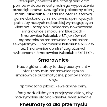
Oferujemy nowatorskie rozwiązania oraz
pomoc w doborze optymalnego wyposażenia
przedsiębiorstwa. Szczególnie polecamy ofertę
marki
Pulsarlube
.
Pulsarlube oferuje szeroką
gamę doskonałych smarownic spełniających
potrzeby naszych najbardziej wymagających
klientów. Szczególnie polecamy nowoczesne
smarownice z modułem Bluetooth -
Smarownice Pulsarlube BT
, jak również
ergonomiczne smarownice z zasilaniem
zewnętrznym -
Smarownice Pulsarlube MSP
czy
też Smarownice do stref zagrożonych
wybuchem -
Smarownice Pulsarlube EXP i EXPL
.
Smarownice
Nasze główne atuty to duży asortyment -
oferujemy m.in. smarownice ręczne,
smarownice automatyczne, pompy smaru-
oleju.
Sprawdzona jakość. Rewelacyjne ceny.
Ofertę podzieliliśmy na przejrzyste działy, aby
maksymalnie ułatwić Państwu wyszukiwanie.
Pneumatyka dla przemysłu