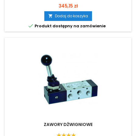
Cena
345,15 zł
Dodaj do koszyka


Produkt dostępny na zamówienie
ZAWORY DŹWIGNIOWE