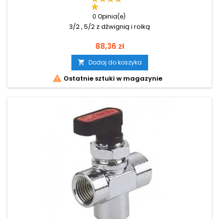
0 Opinia(e)
3/2 , 5/2 z dźwignią i rolką
Cena
88,36 zł
Dodaj do koszyka


Ostatnie sztuki w magazynie