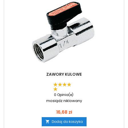
ZAWORY KULOWE
0 Opinia(e)
mosiądz niklowany
Cena
16,68 zł
Dodaj do koszyka
