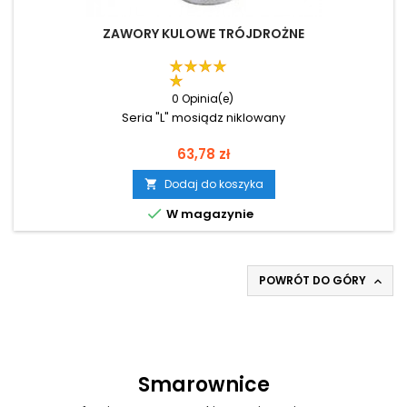
ZAWORY KULOWE TRÓJDROŻNE
0 Opinia(e)
Seria "L" mosiądz niklowany
Cena
63,78 zł
Dodaj do koszyka


W magazynie
POWRÓT DO GÓRY

Smarownice