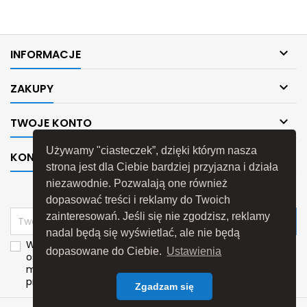

INFORMACJE

ZAKUPY

TWOJE KONTO
Używamy "ciasteczek”, dzięki którym nasza

KONTAKT
strona jest dla Ciebie bardziej przyjazna i działa
niezawodnie. Pozwalają one również
NEWSLETTER
dopasować treści i reklamy do Twoich
zainteresowań. Jeśli się nie zgodzisz, reklamy
nadal będą się wyświetlać, ale nie będą
Wyrażam zgodę na przetwarzanie moich danych
dopasowane do Ciebie.
Ustawienia
osobowych przez
P.H.U."Poltech"
w celach
marketingu bezpośredniego dotyczącego własnych
produktów i usług.
Zgadzam się