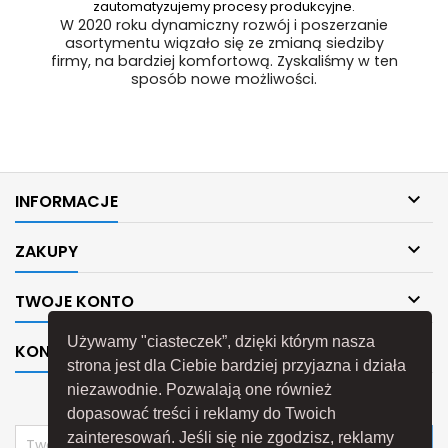
zautomatyzujemy procesy produkcyjne.
W 2020 roku dynamiczny rozwój i poszerzanie
asortymentu wiązało się ze zmianą siedziby
firmy, na bardziej komfortową. Zyskaliśmy w ten
sposób nowe możliwości.

INFORMACJE

ZAKUPY

TWOJE KONTO
Używamy "ciasteczek”, dzięki którym nasza

KONTAKT
strona jest dla Ciebie bardziej przyjazna i działa
niezawodnie. Pozwalają one również
NEWSLETTER
dopasować treści i reklamy do Twoich
zainteresowań. Jeśli się nie zgodzisz, reklamy