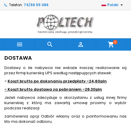

Telefon:
74/66 55 086
Polski
0



shopping_cart
DOSTAWA
Dostawy o ile nabywca nie wskaże inaczej realizowane są
przez firmę kurierską UPS według następujących stawek:
-
Koszt brutto po dokonaniu przedpłaty -24,60pln
- Koszt brutto dostawa za pobraniem -28,30pln
Jeżeli nabywca zdecyduje o skorzystaniu z usług innej firmy
kurierskiej z którą ma zawartą umowę prosimy o wybór
podczas realizacji
zamówienia opcji Odbiór własny oraz o poinformowaniu nas
kto ma dokonać odbioru.