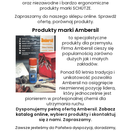
oraz niezawodne i bardzo ergonomiczne
produkty marki SCHÜTZE.
Zapraszamy do naszego sklepu online. Sprawdź
ofertę, porównaj produkty.
Produkty marki Ambersil
to specjalistyczne
produkty dla przemysłu.
Firma Ambersil cieszy się
popularnością zarówno
dużych jak i małych
zakładów.
Ponad 60 letnia tradycja i
unikatowość pozwoliła
Ambersil na osiągnięcie
niezmiennej pozycję lidera,
który jednocześnie jest
pionierem w profesjonalnej chemii dla
utrzymania ruchu.
Dysponujemy pełną ofertą Ambersil.
Zobacz
katalog online
, wybierz produkty i skontaktuj
się z nami. Zapraszamy.
Zawsze jesteśmy do Państwa dyspozycji, doradzimy,