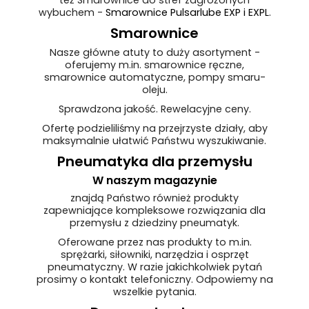
też Smarownice do stref zagrożonych
wybuchem -
Smarownice Pulsarlube EXP i EXPL
.
Smarownice
Nasze główne atuty to duży asortyment -
oferujemy m.in. smarownice ręczne,
smarownice automatyczne, pompy smaru-
oleju.
Sprawdzona jakość. Rewelacyjne ceny.
Ofertę podzieliliśmy na przejrzyste działy, aby
maksymalnie ułatwić Państwu wyszukiwanie.
Pneumatyka dla przemysłu
W naszym magazynie
znajdą Państwo również produkty
zapewniające kompleksowe rozwiązania dla
przemysłu z dziedziny pneumatyk.
Oferowane przez nas produkty to m.in.
sprężarki, siłowniki, narzędzia i osprzęt
pneumatyczny. W razie jakichkolwiek pytań
prosimy o kontakt telefoniczny. Odpowiemy na
wszelkie pytania.