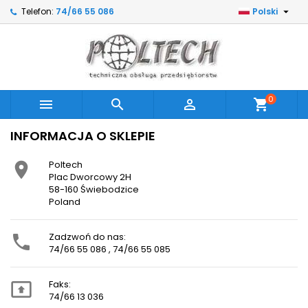

Telefon:
74/66 55 086
Polski
0



shopping_cart
INFORMACJA O SKLEPIE
Poltech

Plac Dworcowy 2H
58-160 Świebodzice
Poland
Zadzwoń do nas:

74/66 55 086 , 74/66 55 085
Faks:

74/66 13 036