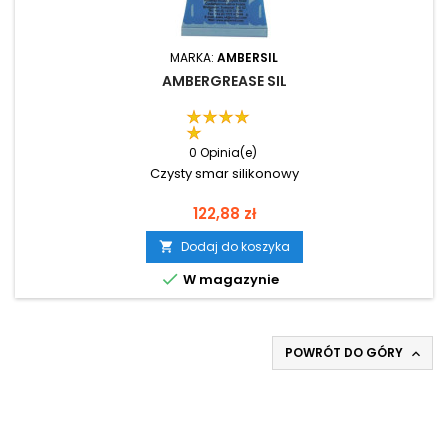
MARKA:
AMBERSIL
AMBERGREASE SIL
0 Opinia(e)
Czysty smar silikonowy
Cena
122,88 zł
Dodaj do koszyka


W magazynie
POWRÓT DO GÓRY
