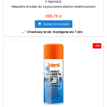
0 Opinia(e)
Niepalny środek do czyszczenia styków elektrycznych
Cena
388,78 zł
Dodaj do koszyka


Chwilowy brak. Dostępne do 7 dni.
-8%