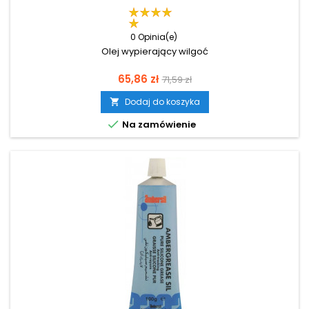
0 Opinia(e)
Olej wypierający wilgoć
Cena
Cena
65,86 zł
71,59 zł
podstawowa
Dodaj do koszyka


Na zamówienie