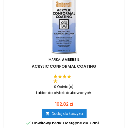
MARKA:
AMBERSIL
ACRYLIC CONFORMAL COATING
0 Opinia(e)
Lakier do płytek drukowanych.
Cena
102,82 zł
Dodaj do koszyka


Chwilowy brak. Dostępne do 7 dni.