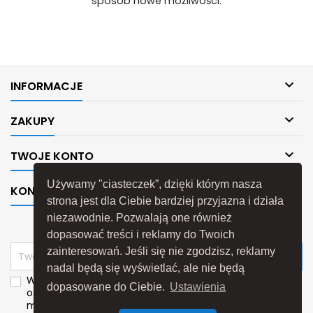
sposób nowe możliwości.

INFORMACJE

ZAKUPY

TWOJE KONTO
Używamy "ciasteczek”, dzięki którym nasza

KONTAKT
strona jest dla Ciebie bardziej przyjazna i działa
niezawodnie. Pozwalają one również
NEWSLETTER
dopasować treści i reklamy do Twoich
zainteresowań. Jeśli się nie zgodzisz, reklamy
nadal będą się wyświetlać, ale nie będą
Wyrażam zgodę na przetwarzanie moich danych
dopasowane do Ciebie.
Ustawienia
osobowych przez
P.H.U."Poltech"
w celach
marketingu bezpośredniego dotyczącego własnych