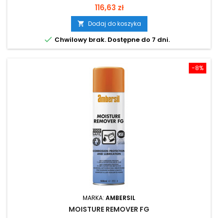
Cena
116,63 zł
Dodaj do koszyka


Chwilowy brak. Dostępne do 7 dni.
-8%
MARKA:
AMBERSIL
MOISTURE REMOVER FG