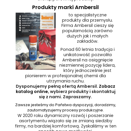
Produkty marki Ambersil
to specjalistyczne
produkty dla przemysłu.
Firma Ambersil cieszy się
popularnością zarówno
dużych jak i małych
zakładów.
Ponad 60 letnia tradycja i
unikatowość pozwoliła
Ambersil na osiągnięcie
niezmiennej pozycję lidera,
który jednocześnie jest
pionierem w profesjonalnej chemii dla
utrzymania ruchu.
Dysponujemy pełną ofertą Ambersil.
Zobacz
katalog online
, wybierz produkty i skontaktuj
się z nami. Zapraszamy.
Zawsze jesteśmy do Państwa dyspozycji, doradzimy,
zautomatyzujemy procesy produkcyjne.
W 2020 roku dynamiczny rozwój i poszerzanie
asortymentu wiązało się ze zmianą siedziby
firmy, na bardziej komfortową. Zyskaliśmy w ten