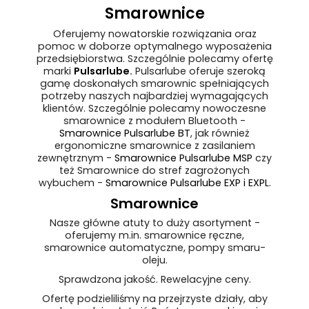
Smarownice
Oferujemy nowatorskie rozwiązania oraz
pomoc w doborze optymalnego wyposażenia
przedsiębiorstwa. Szczególnie polecamy ofertę
marki
Pulsarlube
.
Pulsarlube oferuje szeroką
gamę doskonałych smarownic spełniających
potrzeby naszych najbardziej wymagających
klientów. Szczególnie polecamy nowoczesne
smarownice z modułem Bluetooth -
Smarownice Pulsarlube BT
, jak również
ergonomiczne smarownice z zasilaniem
zewnętrznym -
Smarownice Pulsarlube MSP
czy
też Smarownice do stref zagrożonych
wybuchem -
Smarownice Pulsarlube EXP i EXPL
.
Smarownice
Nasze główne atuty to duży asortyment -
oferujemy m.in. smarownice ręczne,
smarownice automatyczne, pompy smaru-
oleju.
Sprawdzona jakość. Rewelacyjne ceny.
Ofertę podzieliliśmy na przejrzyste działy, aby