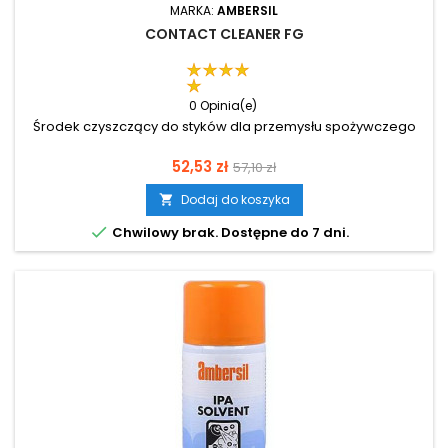
MARKA:
AMBERSIL
CONTACT CLEANER FG
0 Opinia(e)
Środek czyszczący do styków dla przemysłu spożywczego
Cena
Cena
52,53 zł
57,10 zł
podstawowa
Dodaj do koszyka


Chwilowy brak. Dostępne do 7 dni.