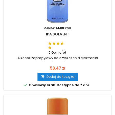
MARKA:
AMBERSIL
IPA SOLVENT
0 Opinia(e)
Alkohol izopropylowy do czyszczenia elektroniki
Cena
58,47 zł
Dodaj do koszyka


Chwilowy brak. Dostępne do 7 dni.