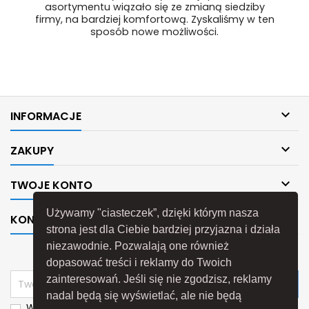
asortymentu wiązało się ze zmianą siedziby
firmy, na bardziej komfortową. Zyskaliśmy w ten
sposób nowe możliwości.

INFORMACJE

ZAKUPY

TWOJE KONTO
Używamy "ciasteczek”, dzięki którym nasza

KONTAKT
strona jest dla Ciebie bardziej przyjazna i działa
niezawodnie. Pozwalają one również
NEWSLETTER
dopasować treści i reklamy do Twoich
zainteresowań. Jeśli się nie zgodzisz, reklamy
nadal będą się wyświetlać, ale nie będą
Wyrażam zgodę na przetwarzanie moich danych