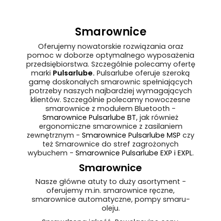
Smarownice
Oferujemy nowatorskie rozwiązania oraz
pomoc w doborze optymalnego wyposażenia
przedsiębiorstwa. Szczególnie polecamy ofertę
marki
Pulsarlube
.
Pulsarlube oferuje szeroką
gamę doskonałych smarownic spełniających
potrzeby naszych najbardziej wymagających
klientów. Szczególnie polecamy nowoczesne
smarownice z modułem Bluetooth -
Smarownice Pulsarlube BT
, jak również
ergonomiczne smarownice z zasilaniem
zewnętrznym -
Smarownice Pulsarlube MSP
czy
też Smarownice do stref zagrożonych
wybuchem -
Smarownice Pulsarlube EXP i EXPL
.
Smarownice
Nasze główne atuty to duży asortyment -
oferujemy m.in. smarownice ręczne,
smarownice automatyczne, pompy smaru-
oleju.