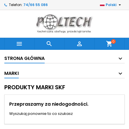

Telefon:
74/66 55 086
Polski
0



shopping_cart
STRONA GŁÓWNA
MARKI
PRODUKTY MARKI SKF
Przepraszamy za niedogodności.
Wyszukaj ponownie to co szukasz