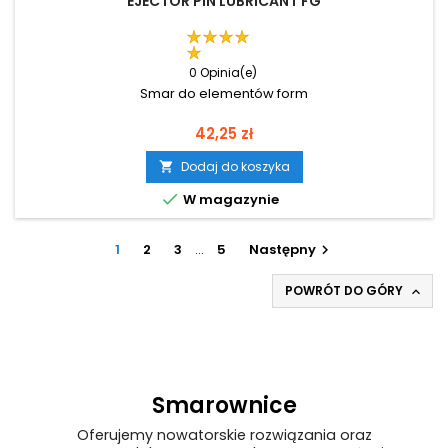
EJECTOR PIN LUBRICANT FG
0 Opinia(e)
Smar do elementów form
Cena
42,25 zł
Dodaj do koszyka


W magazynie
1
2
3
…
5
Następny

POWRÓT DO GÓRY

Smarownice
Oferujemy nowatorskie rozwiązania oraz