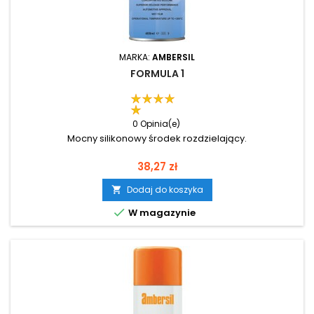
MARKA:
AMBERSIL
FORMULA 1
0 Opinia(e)
Mocny silikonowy środek rozdzielający.
Cena
38,27 zł
Dodaj do koszyka


W magazynie