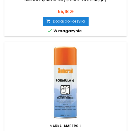
Cena
55,18 zł
Dodaj do koszyka


W magazynie
MARKA:
AMBERSIL