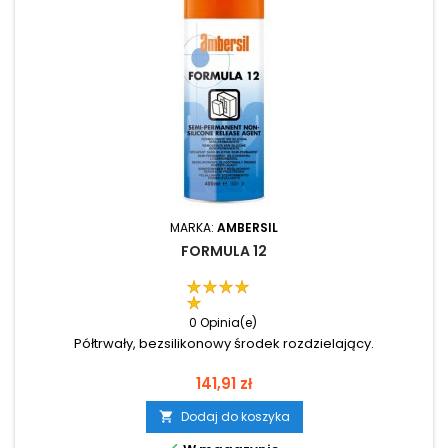
MARKA:
AMBERSIL
FORMULA 12
0 Opinia(e)
Półtrwały, bezsilikonowy środek rozdzielający.
Cena
141,91 zł
Dodaj do koszyka
