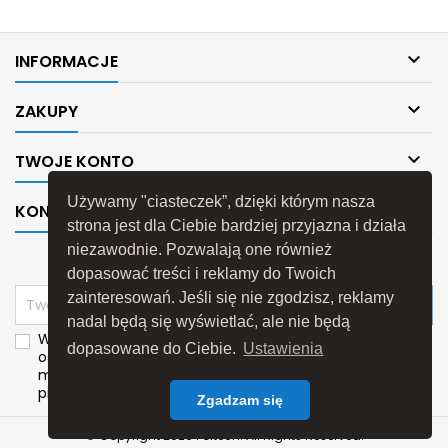

INFORMACJE

ZAKUPY

TWOJE KONTO
Używamy "ciasteczek”, dzięki którym nasza

KONTAKT
strona jest dla Ciebie bardziej przyjazna i działa
niezawodnie. Pozwalają one również
NEWSLETTER
dopasować treści i reklamy do Twoich
zainteresowań. Jeśli się nie zgodzisz, reklamy
nadal będą się wyświetlać, ale nie będą
Wyrażam zgodę na przetwarzanie moich danych
dopasowane do Ciebie.
Ustawienia
osobowych przez
P.H.U."Poltech"
w celach
marketingu bezpośredniego dotyczącego własnych
produktów i usług.
Zgadzam się
© Copyright 2026 Poltech. All Rights Reserved.