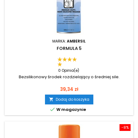
MARKA:
AMBERSIL
FORMULA 5
0 Opinia(e)
Bezsilikonowy środek rozdzielający o średniej sile.
Cena
39,34 zł
Dodaj do koszyka


W magazynie
-8%