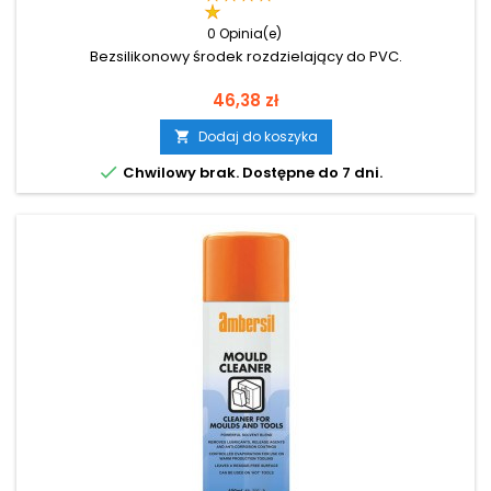
0 Opinia(e)
Bezsilikonowy środek rozdzielający do PVC.
Cena
46,38 zł
Dodaj do koszyka


Chwilowy brak. Dostępne do 7 dni.