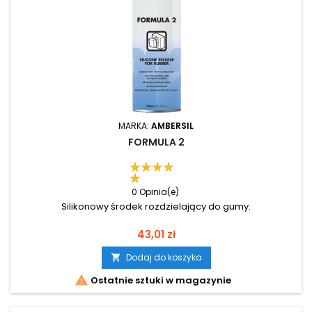
MARKA:
AMBERSIL
FORMULA 2
0 Opinia(e)
Silikonowy środek rozdzielający do gumy.
Cena
43,01 zł
Dodaj do koszyka


Ostatnie sztuki w magazynie