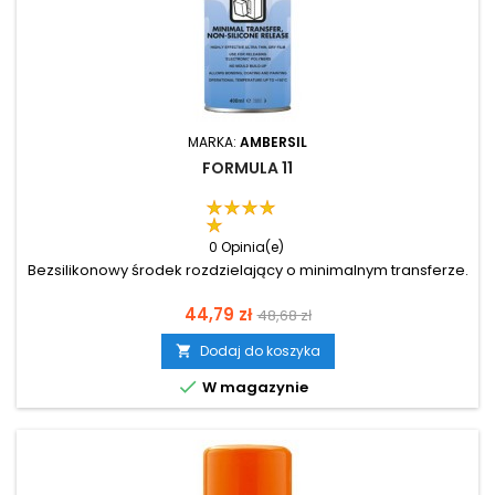
MARKA:
AMBERSIL
FORMULA 11
0 Opinia(e)
Bezsilikonowy środek rozdzielający o minimalnym transferze.
Cena
Cena
44,79 zł
48,68 zł
podstawowa
Dodaj do koszyka


W magazynie