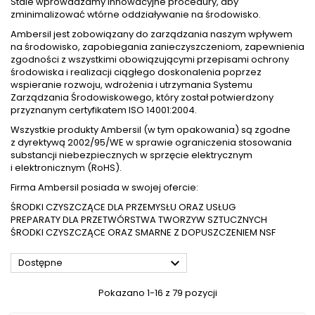
Stale wprowadzamy innowacyjne procedury, aby
zminimalizować wtórne oddziaływanie na środowisko.
Ambersil jest zobowiązany do zarządzania naszym wpływem
na środowisko, zapobiegania zanieczyszczeniom, zapewnienia
zgodności z wszystkimi obowiązującymi przepisami ochrony
środowiska i realizacji ciągłego doskonalenia poprzez
wspieranie rozwoju, wdrożenia i utrzymania Systemu
Zarządzania Środowiskowego, który został potwierdzony
przyznanym certyfikatem ISO 14001:2004.
Wszystkie produkty Ambersil (w tym opakowania) są zgodne
z dyrektywą 2002/95/WE w sprawie ograniczenia stosowania
substancji niebezpiecznych w sprzęcie elektrycznym
i elektronicznym (RoHS).
Firma Ambersil posiada w swojej ofercie:
ŚRODKI CZYSZCZĄCE DLA PRZEMYSŁU ORAZ USŁUG
PREPARATY DLA PRZETWÓRSTWA TWORZYW SZTUCZNYCH
ŚRODKI CZYSZCZĄCE ORAZ SMARNE Z DOPUSZCZENIEM NSF

Dostępne
Pokazano 1-16 z 79 pozycji