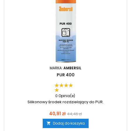
MARKA:
AMBERSIL
PUR 400
0 Opinia(e)
Silikonowy środek rozdzielający do PUR.
Cena
Cena
40,91 zł
44,46 zł
podstawowa
Dodaj do koszyka
