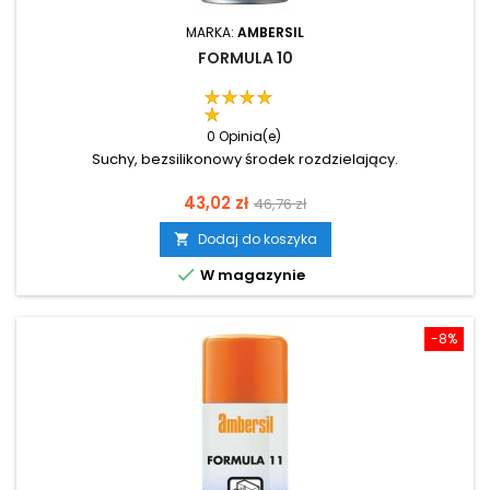
MARKA:
AMBERSIL
FORMULA 10
0 Opinia(e)
Suchy, bezsilikonowy środek rozdzielający.
Cena
Cena
43,02 zł
46,76 zł
podstawowa
Dodaj do koszyka


W magazynie
-8%