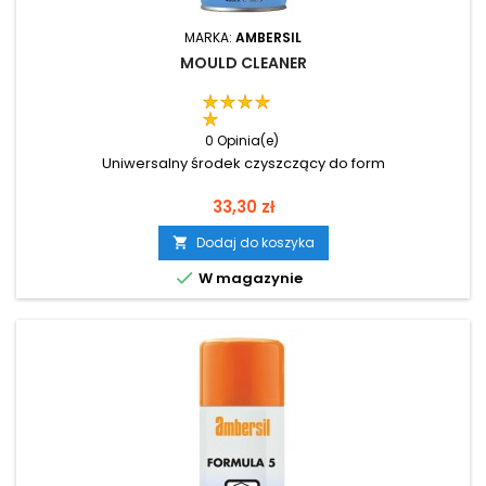
MARKA:
AMBERSIL
MOULD CLEANER
0 Opinia(e)
Uniwersalny środek czyszczący do form
Cena
33,30 zł
Dodaj do koszyka


W magazynie