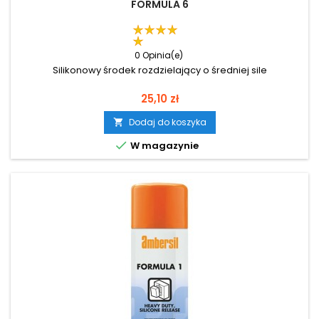
FORMULA 6
0 Opinia(e)
Silikonowy środek rozdzielający o średniej sile
Cena
25,10 zł
Dodaj do koszyka


W magazynie