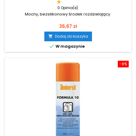
0 Opinia(e)
Mocny, bezsilikonowy środek rozdzielający.
Cena
36,67 zł
Dodaj do koszyka


W magazynie
-8%