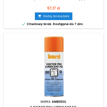
Cena
57,17 zł
Dodaj do koszyka


Chwilowy brak. Dostępne do 7 dni.
MARKA:
AMBERSIL