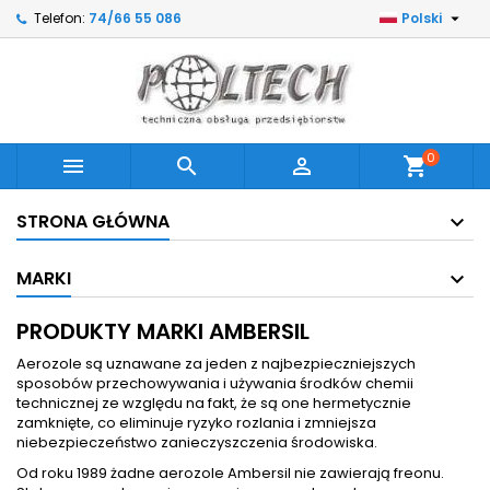

Telefon:
74/66 55 086
Polski
0



shopping_cart
STRONA GŁÓWNA
MARKI
PRODUKTY MARKI AMBERSIL
Aerozole są uznawane za jeden z najbezpieczniejszych
sposobów przechowywania i używania środków chemii
technicznej ze względu na fakt, że są one hermetycznie
zamknięte, co eliminuje ryzyko rozlania i zmniejsza
niebezpieczeństwo zanieczyszczenia środowiska.
Od roku 1989 żadne aerozole Ambersil nie zawierają freonu.