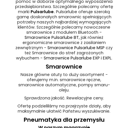
pomoc w doborze optymalnego wyposażenia
przedsiębiorstwa. Szczególnie polecamy ofertę
marki
Pulsarlube
.
Pulsarlube oferuje szeroką
gamę doskonałych smarownic spełniających
potrzeby naszych najbardziej wymagających
klientów. Szczególnie polecamy nowoczesne
smarownice z modułem Bluetooth -
Smarownice Pulsarlube BT
, jak również
ergonomiczne smarownice z zasilaniem
zewnętrznym -
Smarownice Pulsarlube MSP
czy
też Smarownice do stref zagrożonych
wybuchem -
Smarownice Pulsarlube EXP i EXPL
.
Smarownice
Nasze główne atuty to duży asortyment -
oferujemy m.in. smarownice ręczne,
smarownice automatyczne, pompy smaru-
oleju.
Sprawdzona jakość. Rewelacyjne ceny.
Ofertę podzieliliśmy na przejrzyste działy, aby
maksymalnie ułatwić Państwu wyszukiwanie.
Pneumatyka dla przemysłu
W naszym magazynie