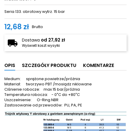
Seria 133. obrotowy wytrz. 15 bar
12,68 zł
Brutto
od 27,92 zł
Dostawa
Wyświetl koszt wysyłki
OPIS
SZCZEGÓŁY PRODUKTU
KOMENTARZE
Medium: sprężone powietrze/próżnia
Materiał: tworzywo PBT /mosiądz niklowane
Ciśnienie robocze: max 15 bar/próżnia
Temperatura robocza: - 0˚C do +80˚C
Uszczelnienie: O-Ring NBR
Zastosowanie od przewodów: PU, PA, PE