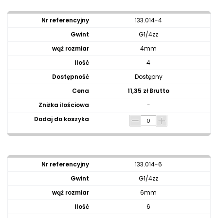
133.014-4
G1/4zz
4mm
4
Dostępny
11,35 zł Brutto
-
133.014-6
G1/4zz
6mm
6