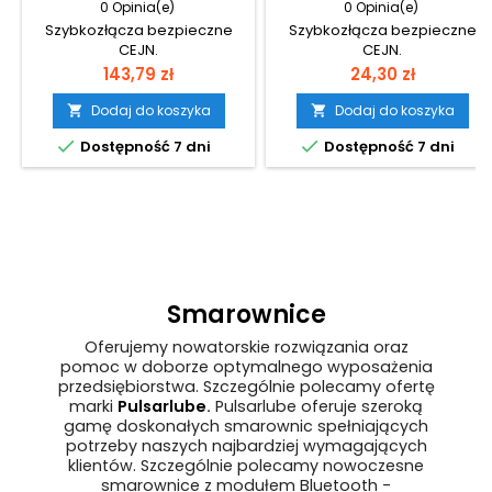
0 Opinia(e)
0 Opinia(e)
Szybkozłącza bezpieczne
Szybkozłącza bezpieczne
CEJN.
CEJN.
Cena
Cena
143,79 zł
24,30 zł
Dodaj do koszyka
Dodaj do koszyka




Dostępność 7 dni
Dostępność 7 dni
Smarownice
Oferujemy nowatorskie rozwiązania oraz
pomoc w doborze optymalnego wyposażenia
przedsiębiorstwa. Szczególnie polecamy ofertę
marki
Pulsarlube
.
Pulsarlube oferuje szeroką
gamę doskonałych smarownic spełniających
potrzeby naszych najbardziej wymagających
klientów. Szczególnie polecamy nowoczesne
smarownice z modułem Bluetooth -