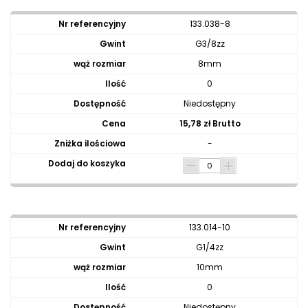
133.038-8
G3/8zz
8mm
0
Niedostępny
15,78 zł Brutto
-
133.014-10
G1/4zz
10mm
0
Niedostępny