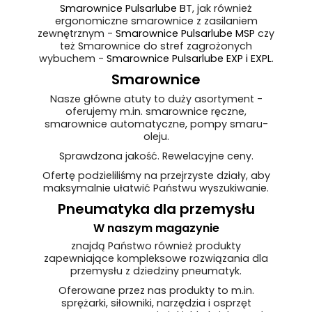
Smarownice Pulsarlube BT
, jak również
ergonomiczne smarownice z zasilaniem
zewnętrznym -
Smarownice Pulsarlube MSP
czy
też Smarownice do stref zagrożonych
wybuchem -
Smarownice Pulsarlube EXP i EXPL
.
Smarownice
Nasze główne atuty to duży asortyment -
oferujemy m.in. smarownice ręczne,
smarownice automatyczne, pompy smaru-
oleju.
Sprawdzona jakość. Rewelacyjne ceny.
Ofertę podzieliliśmy na przejrzyste działy, aby
maksymalnie ułatwić Państwu wyszukiwanie.
Pneumatyka dla przemysłu
W naszym magazynie
znajdą Państwo również produkty
zapewniające kompleksowe rozwiązania dla
przemysłu z dziedziny pneumatyk.
Oferowane przez nas produkty to m.in.
sprężarki, siłowniki, narzędzia i osprzęt