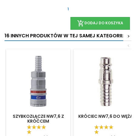
1
add_shopping_cart
DODAJ DO KOSZYKA
16 INNYCH PRODUKTÓW W TEJ SAMEJ KATEGORII:
>
<
SZYBKOZŁĄCZE NW7,6 Z
KRÓCIEC NW7,6 DO WĘŻA
KRÓĆCEM