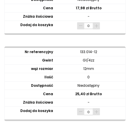
17,98 zł Brutto
-
133.014-12
G1/4zz
12mm
0
Niedostępny
25,40 zł Brutto
-