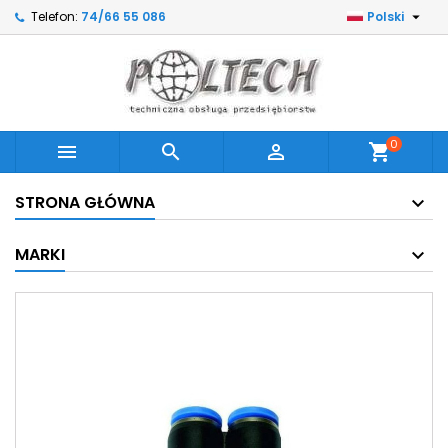

Telefon:
74/66 55 086
Polski
0



shopping_cart
STRONA GŁÓWNA
MARKI