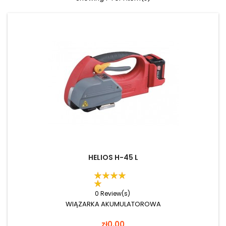
HELIOS H-45 L
0 Review(s)
WIĄZARKA AKUMULATOROWA
Price
zł0.00