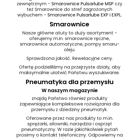
zewnętrznym -
Smarownice Pulsarlube MSP
czy
też Smarownice do stref zagrożonych
wybuchem -
Smarownice Pulsarlube EXP i EXPL
.
Smarownice
Nasze główne atuty to duży asortyment -
oferujemy m.in. smarownice ręczne,
smarownice automatyczne, pompy smaru-
oleju.
Sprawdzona jakość. Rewelacyjne ceny.
Ofertę podzieliliśmy na przejrzyste działy, aby
maksymalnie ułatwić Państwu wyszukiwanie.
Pneumatyka dla przemysłu
W naszym magazynie
znajdą Państwo również produkty
zapewniające kompleksowe rozwiązania dla
przemysłu z dziedziny pneumatyk.
Oferowane przez nas produkty to m.in.
sprężarki, siłowniki, narzędzia i osprzęt
pneumatyczny. W razie jakichkolwiek pytań
prosimy o kontakt telefoniczny. Odpowiemy na