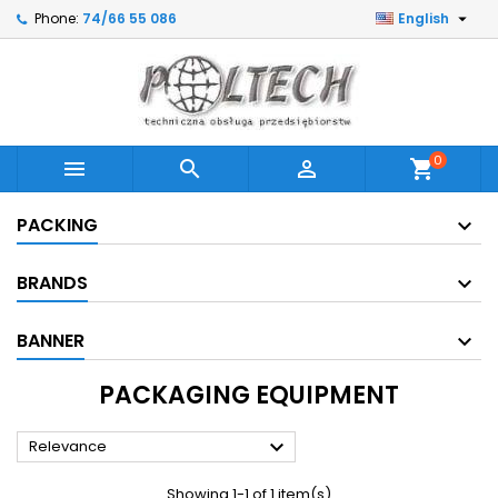

Phone:
74/66 55 086
English
0



shopping_cart
PACKING
BRANDS
BANNER
PACKAGING EQUIPMENT

Relevance
Showing 1-1 of 1 item(s)