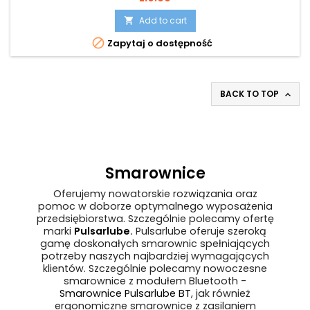
Add to cart


Zapytaj o dostępność
BACK TO TOP

Smarownice
Oferujemy nowatorskie rozwiązania oraz
pomoc w doborze optymalnego wyposażenia
przedsiębiorstwa. Szczególnie polecamy ofertę
marki
Pulsarlube
.
Pulsarlube oferuje szeroką
gamę doskonałych smarownic spełniających
potrzeby naszych najbardziej wymagających
klientów. Szczególnie polecamy nowoczesne
smarownice z modułem Bluetooth -
Smarownice Pulsarlube BT
, jak również
ergonomiczne smarownice z zasilaniem