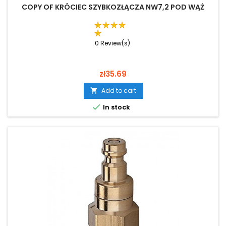
COPY OF KRÓCIEC SZYBKOZŁĄCZA NW7,2 POD WĄŻ
0 Review(s)
Price
zł35.69
Add to cart


In stock