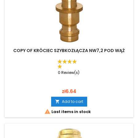
COPY OF KRÓCIEC SZYBKOZŁĄCZA NW7,2 POD WĄŻ
0 Review(s)
Price
zł6.64
Add to cart


Last items in stock