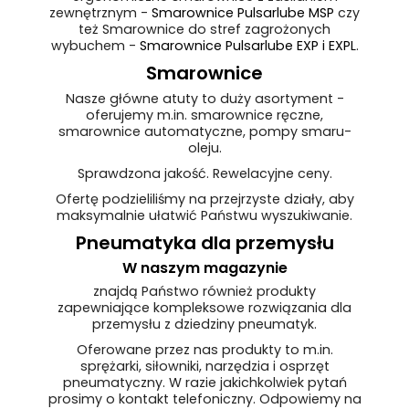
zewnętrznym -
Smarownice Pulsarlube MSP
czy
też Smarownice do stref zagrożonych
wybuchem -
Smarownice Pulsarlube EXP i EXPL
.
Smarownice
Nasze główne atuty to duży asortyment -
oferujemy m.in. smarownice ręczne,
smarownice automatyczne, pompy smaru-
oleju.
Sprawdzona jakość. Rewelacyjne ceny.
Ofertę podzieliliśmy na przejrzyste działy, aby
maksymalnie ułatwić Państwu wyszukiwanie.
Pneumatyka dla przemysłu
W naszym magazynie
znajdą Państwo również produkty
zapewniające kompleksowe rozwiązania dla
przemysłu z dziedziny pneumatyk.
Oferowane przez nas produkty to m.in.
sprężarki, siłowniki, narzędzia i osprzęt
pneumatyczny. W razie jakichkolwiek pytań
prosimy o kontakt telefoniczny. Odpowiemy na