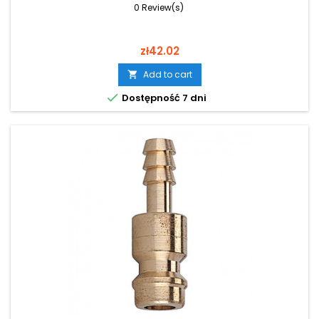
0 Review(s)
Price
zł42.02
Add to cart


Dostępność 7 dni