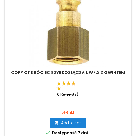
COPY OF KRÓCIEC SZYBKOZŁĄCZA NW7,2 Z GWINTEM
0 Review(s)
Price
zł8.41
Add to cart


Dostępność 7 dni