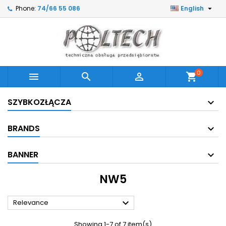

Phone:
74/66 55 086
English
0



shopping_cart
SZYBKOZŁĄCZA
BRANDS
BANNER
NW5

Relevance
Showing 1-7 of 7 item(s)