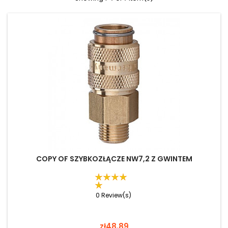
COPY OF SZYBKOZŁĄCZE NW7,2 Z GWINTEM
0 Review(s)
Price
zł48.89