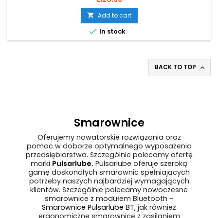
Add to cart


In stock
BACK TO TOP

Smarownice
Oferujemy nowatorskie rozwiązania oraz
pomoc w doborze optymalnego wyposażenia
przedsiębiorstwa. Szczególnie polecamy ofertę
marki
Pulsarlube
.
Pulsarlube oferuje szeroką
gamę doskonałych smarownic spełniających
potrzeby naszych najbardziej wymagających
klientów. Szczególnie polecamy nowoczesne
smarownice z modułem Bluetooth -
Smarownice Pulsarlube BT
, jak również
ergonomiczne smarownice z zasilaniem