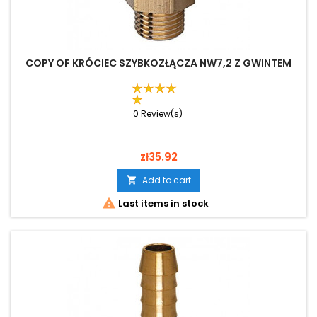
COPY OF KRÓCIEC SZYBKOZŁĄCZA NW7,2 Z GWINTEM
0 Review(s)
Price
zł35.92
Add to cart


Last items in stock