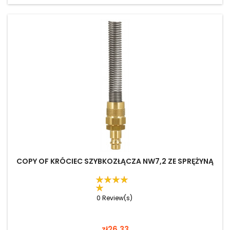
COPY OF KRÓCIEC SZYBKOZŁĄCZA NW7,2 ZE SPRĘŻYNĄ
0 Review(s)
Price
zł26.33