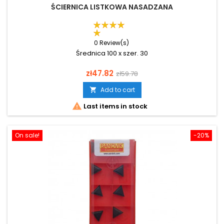
ŚCIERNICA LISTKOWA NASADZANA
0 Review(s)
Średnica 100 x szer. 30
Price
Regular
zł47.82
zł59.78
price
Add to cart


Last items in stock
On sale!
-20%