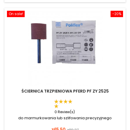
On sale!
-20%
ŚCIERNICA TRZPIENIOWA PFERD PF ZY 2525
0 Review(s)
do marmurkowania lub szlifowania precyzyjnego
Price
Regular
zł15.50
zł19.37