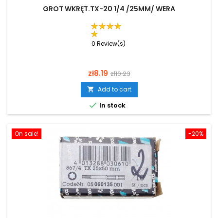
GROT WKRĘT.TX-20 1/4 /25MM/ WERA
0 Review(s)
Price
Regular
zł8.19
zł10.23
price
Add to cart


In stock
On sale!
-20%