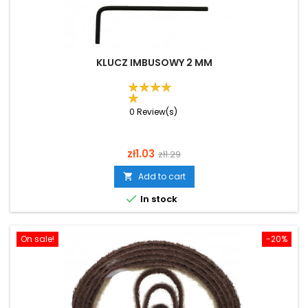
KLUCZ IMBUSOWY 2 MM
0 Review(s)
Price
Regular
zł1.03
zł1.29
price
Add to cart


In stock
On sale!
-20%