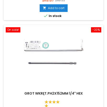
zł13.07
zł16.33
price
Add to cart


In stock
On sale!
-20%
GROT WKRĘT.PH2X152MM 1/4" HEX