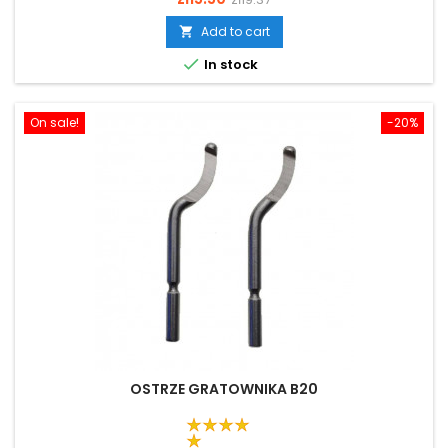
price
Add to cart


In stock
On sale!
-20%
OSTRZE GRATOWNIKA B20