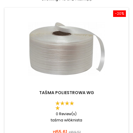
-20%
TAŚMA POLIESTROWA WG
0 Review(s)
taśma włóknista
Price
Regular
zł55.61
zł69.51