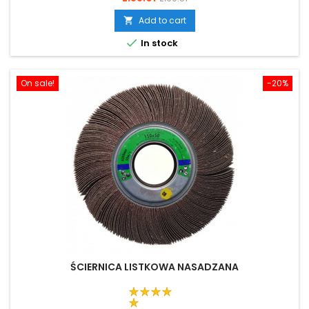
price
Add to cart


In stock
On sale!
-20%
ŚCIERNICA LISTKOWA NASADZANA