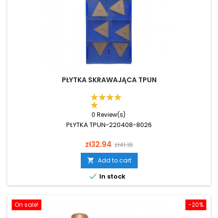
PŁYTKA SKRAWAJĄCA TPUN
0 Review(s)
PŁYTKA TPUN-220408-8026
Price
Regular
zł32.94
zł41.18
price
Add to cart


In stock
On sale!
-20%