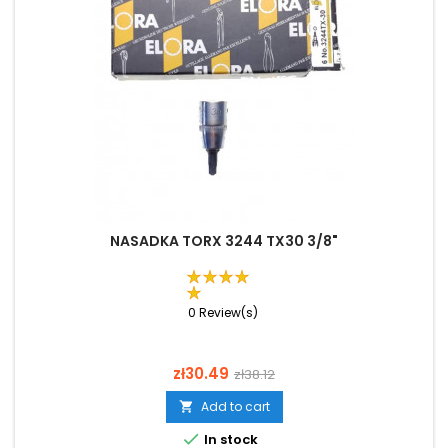
NASADKA TORX 3244 TX30 3/8"
0 Review(s)
Price
Regular
zł30.49
zł38.12
price
Add to cart


In stock