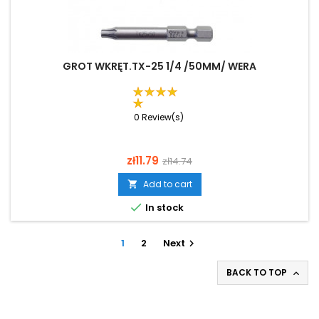
GROT WKRĘT.TX-25 1/4 /50MM/ WERA
0 Review(s)
Price
Regular
zł11.79
zł14.74
price
Add to cart


In stock
1
2
Next

BACK TO TOP
