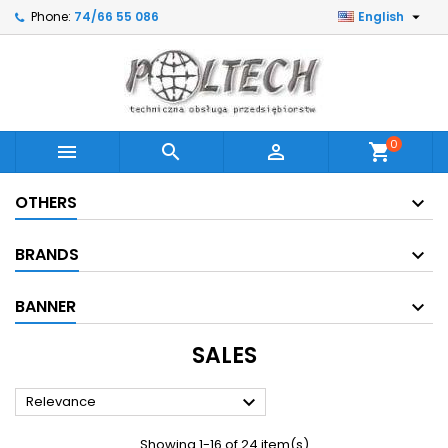

Phone:
74/66 55 086
English
0



shopping_cart
OTHERS
BRANDS
BANNER
SALES

Relevance
Showing 1-16 of 24 item(s)