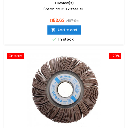
0 Review(s)
Średnica 150 x szer. 50
Price
Regular
zł53.63
zł67.04
price
Add to cart


In stock
On sale!
-20%