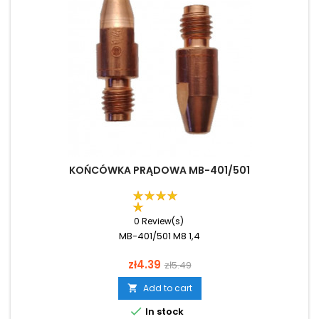
KOŃCÓWKA PRĄDOWA MB-401/501
0 Review(s)
MB-401/501 M8 1,4
Price
Regular
zł4.39
zł5.49
price
Add to cart


In stock