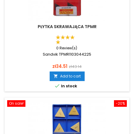
PŁYTKA SKRAWAJĄCA TPMR
0 Review(s)
Sandvik TPMR1103044225
Price
Regular
zł34.51
zł43.14
price
Add to cart


In stock
On sale!
-20%