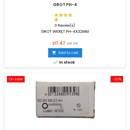
GROT PH-4
0 Review(s)
GROT WKRĘT.PH-4X32MM
Price
Regular
zł7.47
zł9.34
price
Add to cart


In stock
On sale!
-20%